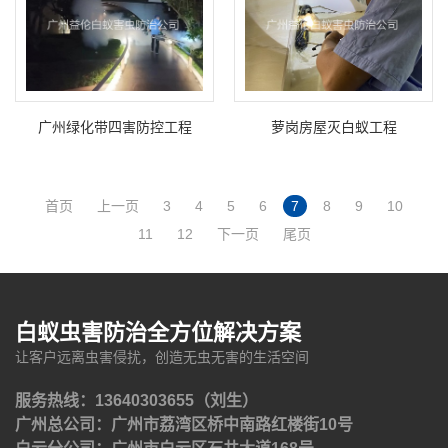
广州绿化带四害防控工程
萝岗房屋灭白蚁工程
首页
上一页
3
4
5
6
7
8
9
10
11
12
下一页
尾页
白蚁虫害防治全方位解决方案
让客户远离虫害侵扰，创造无虫无害的生活空间
服务热线：13640303655（刘生）
广州总公司：广州市荔湾区桥中南路红楼街10号