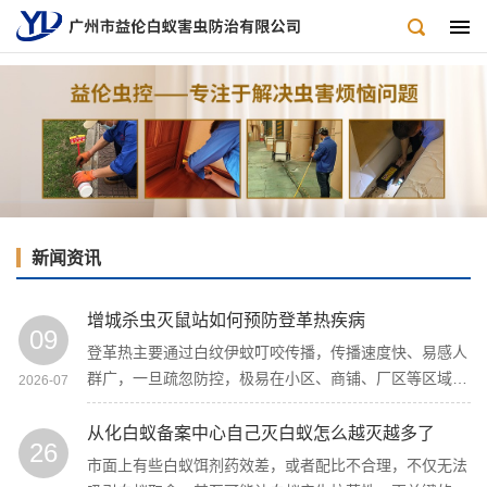
新闻资讯
增城杀虫灭鼠站如何预防登革热疾病
09
登革热主要通过白纹伊蚊叮咬传播，传播速度快、易感人
群广，一旦疏忽防控，极易在小区、商铺、厂区等区域扩
2026-07
散蔓延。想要高效预防登革热，核心关键只有一点：彻底
灭蚊、清除蚊虫孳生地。
从化白蚁备案中心自己灭白蚁怎么越灭越多了
26
市面上有些白蚁饵剂药效差，或者配比不合理，不仅无法