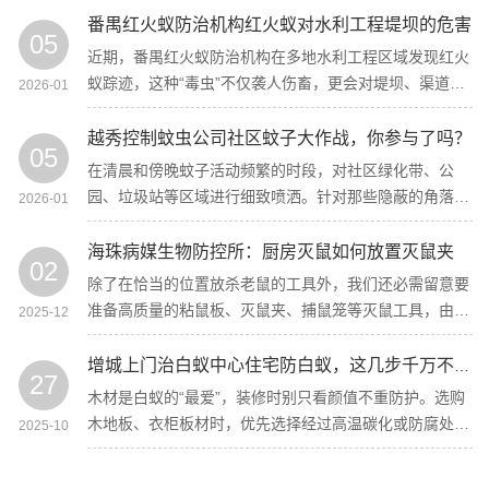
用杀虫剂喷杀。
番禺红火蚁防治机构红火蚁对水利工程堤坝的危害
05
近期，番禺红火蚁防治机构在多地水利工程区域发现红火
蚁踪迹，这种“毒虫”不仅袭人伤畜，更会对堤坝、渠道等
2026-01
关键设施造成严重破坏，给水利安全埋下重大隐患！
越秀控制蚊虫公司社区蚊子大作战，你参与了吗？
05
在清晨和傍晚蚊子活动频繁的时段，对社区绿化带、公
园、垃圾站等区域进行细致喷洒。针对那些隐蔽的角落，
2026-01
如墙角、灌木丛，也绝不放过，确保将蚊子密度降到最
低。
海珠病媒生物防控所：厨房灭鼠如何放置灭鼠夹
02
除了在恰当的位置放杀老鼠的工具外，我们还必需留意要
准备高质量的粘鼠板、灭鼠夹、捕鼠笼等灭鼠工具，由于
2025-12
老鼠机敏狡猾，只要好用的工具才干快速消灭室内的老
鼠。
增城上门治白蚁中心住宅防白蚁，这几步千万不能少
27
木材是白蚁的“最爱”，装修时别只看颜值不重防护。选购
木地板、衣柜板材时，优先选择经过高温碳化或防腐处理
2025-10
的实木材料，避免使用未经处理的天然木材。