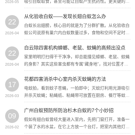
吸引白蚁取食，甚至可能让白蚁产生抗药性。更关键的
2026-05
是，不同种类的白蚁对饵剂的偏好不同，盲目购买根本达
不到效果，反而给了白蚁喘息和扩散的时间。
从化验收白蚁——发现长翅白蚁怎么办
22
白蚁长出翅膀，核心目的就是为了分群扩散。从化验收白
蚁公司说原有巢穴内白蚁数量过多，食物和空间不足时，
2026-04
繁殖蚁就会借助翅膀飞出老巢，开启“分家之旅”。
白云除四害机构蟑螂、老鼠、蚊蝇的高频出没点
22
家里明明打扫得干干净净，却总能撞见蟑螂、老鼠、蚊蝇
的身影？其实这些害虫都有专属“藏身地”，找对位置才能
2026-04
精准除患！今天白云除四害机构就给大家分步骤盘点它们
的高频出没点，赶紧对照自查！
花都四害消杀中心室内杀灭蚊蝇的方法
17
电蚊拍，看到蚊子苍蝇，一拍即中；灭蚊灯利用光源吸引
并杀灭蚊蝇；粘蝇纸、粘蝇带可放置在厨房、餐厅等蚊蝇
2026-03
常出没处，粘捕效果显著，苍蝇拍则能随时手动出击。
广州白蚁预防所防治杉木白蚁的7个小妙招
09
假如有翅白蚁曾经大量进入室内，先把门窗打开，准备一
个装了水的水盆，在它上方放一个台灯，把室内其他灯光
2026-02
关掉，广州白蚁预防所应用它的喜光性吸收过来，再统一