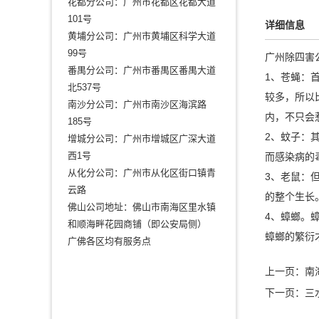
花都分公司：广州市花都区花都大道
101号
详细信息
黄埔分公司：广州市黄埔区科学大道
99号
广州除四害
番禺分公司：广州市番禺区番禺大道
1、苍蝇：
北537号
较多，所以
南沙分公司：广州市南沙区海滨路
内，不只会
185号
2、蚊子：
增城分公司：广州市增城区广深大道
西1号
而感染病的
从化分公司：广州市从化区街口镇青
3、老鼠：
云路
的整个生长
佛山公司地址：佛山市南海区里水镇
4、蟑螂。
和顺海畔花园商铺（即公安局侧）
蟑螂的繁衍
广佛各区均有服务点
上一页：
南
下一页：
三