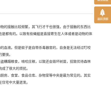
动物的接触比较频繁，其飞行才干也很强，由于接触的东西比
也是都有的。以致有些蝇蛆是直接寄生在人体或者是动物的体
物的血液。但是蚊子是自带杀毒器官的，自身是无法经过叮咬
了的要挟。
偷盗糟蹋粮食，啃咬庄稼，以致还会毁坏树苗，招致优待森林
活构成了很大的烦扰。
如厨房、食堂、食品仓库、杂物室等中央是最为常见的。其实
在住宅中大量迸发。