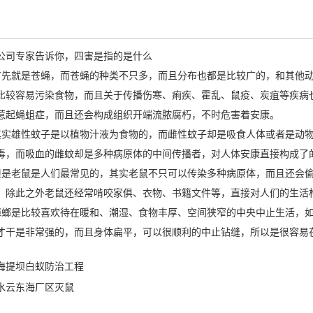
公司
专家告诉你，四害是指的是什么
首先就是苍蝇，而苍蝇的种类不只多，而且分布也都是比较广的，和其他
比较容易污染食物，而且关于传播伤寒、痢疾、霍乱、鼠疫、炭疽等疾病
惹起蝇蛆症，而且还会构成组织开端流脓腐朽，不时危害着安康。
其实雄性蚊子是以植物汁液为食物的，而雌性蚊子却是吸食人体或者是动
毒，而吸血的雌蚊却是多种病原体的中间传播者，对人体安康直接构成
但是老鼠是人们最常见的，其实老鼠不只可以传染多种病原体，而且还会
。除此之外老鼠还经常啃咬家俱、衣物、书籍文件等，直接对人们的生
蟑螂是比较喜欢待在暖和、潮湿、食物丰厚、空间狭窄的中央中止生活，
才干是非常强的，而且身体扁平，可以很顺利的中止钻缝，所以是很容易
海提坝白蚁防治工程
水云东海厂区灭鼠