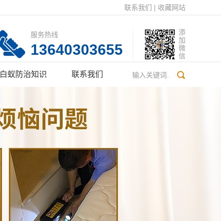
联系我们
|
收藏网站
添
服务热线
加
13640303655
微
信
白蚁防治知识
联系我们