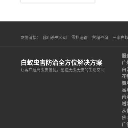
友情链接：
佛山杀虫公司
零担运输
贸程咨询
三水白
服
白蚁虫害防治全方位解决方案
广
白
让客户远离虫害侵扰，创造无虫无害的生活空间
花
黄
番
南
增
从
佛
广