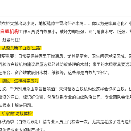
衣柜突然出现小洞，地板缝隙里冒出细碎木屑……你以为是家具老化？小
白蚁机构
工作人员说白蚁虽小，破坏力却极强，专门啃食木材、纸张，
，赶紧码住！
：从源头断了白蚁“生路”
更重要！日常要保持家里干燥通风，尤其是厨房、卫生间等潮湿区域，
河验收白蚁机构建议尽量选择经过防蚁处理的木材；家里的木质家具要远
在阳台、窗台堆放废旧木材、纸箱等，这些都是白蚁的“粮仓”。
：别慌！这样科学应对
蚁，千万别用杀虫剂盲目喷洒！天河验收白蚁机构说这样会惊扰白蚁，
出没的洞口，标记好位置，然后联系专业的
白蚁防治
公司。专业团队会使
从根本上解决问题。
给家做“防蚁体检”
秋两季（白蚁活跃期）请专业人员
上门检查
一次，尤其是老房子或周边
避免造成更大的财产损失。