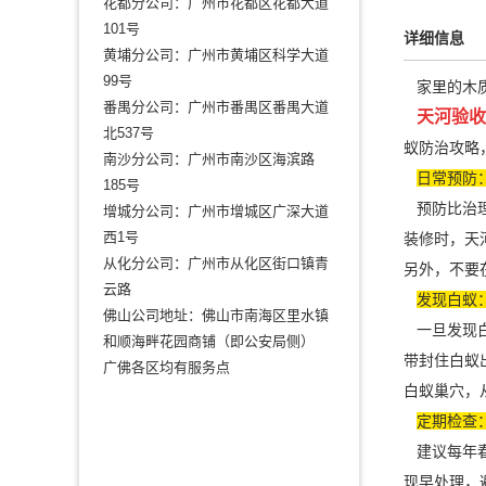
花都分公司：广州市花都区花都大道
101号
详细信息
黄埔分公司：广州市黄埔区科学大道
99号
家里的木质
番禺分公司：广州市番禺区番禺大道
天河验收
北537号
蚁防治攻略
南沙分公司：广州市南沙区海滨路
日常预防
185号
预防比治理
增城分公司：广州市增城区广深大道
西1号
装修时，天
从化分公司：广州市从化区街口镇青
另外，不要
云路
发现白蚁
佛山公司地址：佛山市南海区里水镇
一旦发现白
和顺海畔花园商铺（即公安局侧）
带封住白蚁
广佛各区均有服务点
白蚁巢穴，
定期检查：
建议每年春
现早处理，