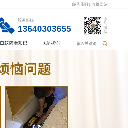
联系我们
|
收藏网站
添
服务热线
加
13640303655
微
信
白蚁防治知识
联系我们