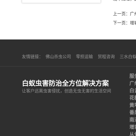
上一页：
广
下一页：
增
友情链接：
佛山杀虫公司
零担运输
贸程咨询
三水白
服
白蚁虫害防治全方位解决方案
广
白
让客户远离虫害侵扰，创造无虫无害的生活空间
花
黄
番
南
增
从