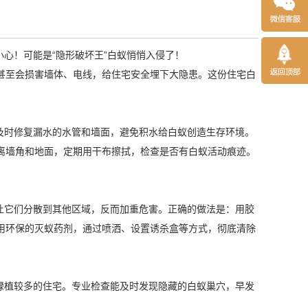
心！可能是“隐形破坏王”白蚁悄悄入侵了！
甚至会损害墙体、电线，给住宅安全埋下大隐患。这份住宅白
及时修复漏水的水管和墙面，避免积水给白蚁创造
生存环境
。
离墙角和地面，定期用干布擦拭，检查是否有白蚁活动痕迹。
让它们分散到其他区域，反而加重危害。正确的做法是：用胶
用环保的灭蚁药剂，通过喷洒、设置诱杀盒等方式，彻底清除
绿植较多的住宅。专业检查能及时发现隐藏的白蚁巢穴，早发