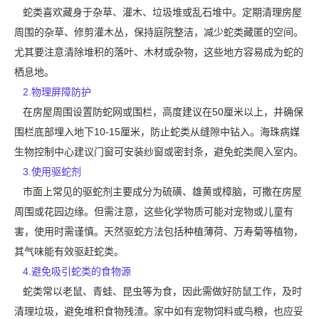
蛇类喜欢藏身于杂草、灌木、垃圾堆或乱石堆中。
定期清理
房屋
周围的杂草、修剪灌木丛，保持庭院整洁，减少蛇类藏匿的空间。
尤其要注意清除堆积的落叶、木材或杂物，这些地方容易成为蛇的
栖息地。
2.物理屏障防护
在房屋周围设置防蛇网或围栏，高度建议在50厘米以上，并确保
围栏底部埋入地下10-15厘米，防止蛇类从缝隙中钻入。海珠病媒
生物控制中心建议门窗可安装纱窗或密封条，避免蛇类爬入室内。
3.使用驱蛇剂
市面上常见的驱蛇剂主要成分为硫磺、雄黄或樟脑，可撒在房屋
周围或花园边缘。但需注意，这些化学物质可能对宠物或儿童有
害，使用时需谨慎。天然
驱蛇方法
包括种植薄荷、万寿菊等植物，
其气味能有效驱赶蛇类。
4.避免吸引蛇类的食物源
蛇类常以老鼠、青蛙、昆虫等为食，因此需做好防鼠工作，及时
清理垃圾，避免堆积食物残渣。家中如有宠物饲料或鸟粮，也应妥