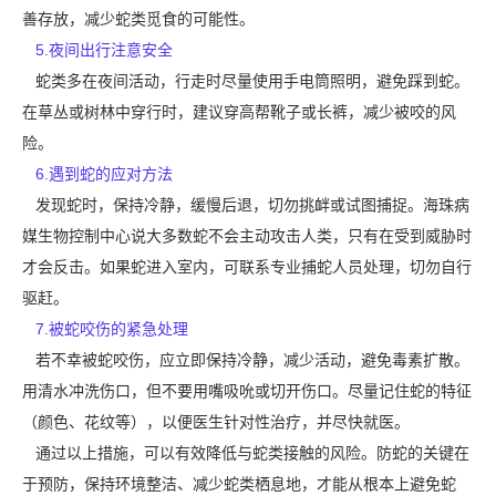
善存放，减少蛇类觅食的可能性。
5.夜间出行注意安全
蛇类多在夜间活动，行走时尽量使用手电筒照明，避免踩到蛇。
在草丛或树林中穿行时，建议穿高帮靴子或长裤，减少被咬的风
险。
6.遇到蛇的应对方法
发现蛇时，保持冷静，缓慢后退，切勿挑衅或
试图捕捉。
海珠病
媒生物控制中心说大多数蛇不会主动攻击人类，只有在受到威胁时
才会反击。如果蛇进入室内，可联系专业捕蛇人员处理，切勿自行
驱赶。
7.被蛇咬伤的紧急处理
若不幸被蛇咬伤，应立即保持冷静，减少活动，避免毒素扩散。
用清水冲洗伤口，但不要用嘴吸吮或切开伤口。尽量记住蛇的特征
（颜色、花纹等），以便医生针对性治疗，并尽快就医。
通过以上措施，可以有效降低与蛇类接触的风险。防蛇的关键在
于预防，保持环境整洁、减少蛇类栖息地，才能从根本上避免蛇