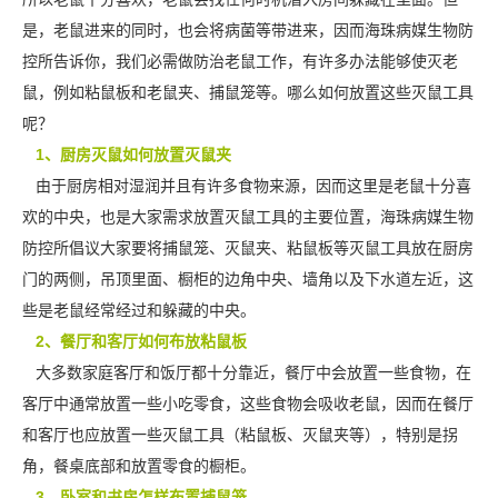
是，老鼠进来的同时，也会将病菌等带进来，因而海珠病媒生物防
控所告诉你，我们必需做防治老鼠工作，有许多办法能够使灭老
鼠，例如粘鼠板和老鼠夹、捕鼠笼等。哪么如何放置这些灭鼠工具
呢？
1、厨房灭鼠如何放置灭鼠夹
由于厨房相对湿润并且有许多食物来源，因而这里是老鼠十分喜
欢的中央，也是大家需求放置灭鼠工具的
主要位置
，海珠病媒生物
防控所倡议大家要将捕鼠笼、灭鼠夹、粘鼠板等灭鼠工具放在厨房
门的两侧，吊顶里面、橱柜的边角中央、墙角以及下水道左近，这
些是老鼠经常经过和躲藏的中央。
2、餐厅和客厅如何布放粘鼠板
大多数家庭客厅和饭厅都十分靠近，餐厅中会放置一些食物，在
客厅中通常放置一些小吃零食，这些食物会吸收老鼠，因而在餐厅
和客厅也应放置一些灭鼠工具（
粘鼠板、灭鼠夹
等），特别是拐
角，餐桌底部和放置零食的橱柜。
3、卧室和书房怎样布置捕鼠笼