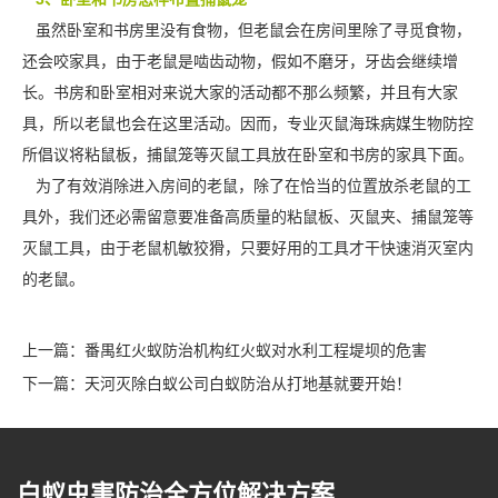
虽然卧室和书房里没有食物，但老鼠会在房间里除了
寻觅食物
，
还会咬家具，由于老鼠是啮齿动物，假如不磨牙，牙齿会继续增
长。书房和卧室相对来说大家的活动都不那么频繁，并且有大家
具，所以老鼠也会在这里活动。因而，专业灭鼠海珠病媒生物防控
所倡议将粘鼠板，捕鼠笼等灭鼠工具放在卧室和书房的家具下面。
为了有效消除进入房间的老鼠，除了在恰当的位置放杀老鼠的工
具外，我们还必需留意要准备高质量的粘鼠板、灭鼠夹、捕鼠笼等
灭鼠工具，由于老鼠机敏狡猾，只要好用的工具才干快速消灭室内
的老鼠。
上一篇：
番禺红火蚁防治机构红火蚁对水利工程堤坝的危害
下一篇：
天河灭除白蚁公司白蚁防治从打地基就要开始！
白蚁虫害防治全方位解决方案