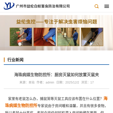
行业新闻
海珠病媒生物防控所：厨房灭鼠如何放置灭鼠夹
来源：本站
作者：admin
日期：2025/12/2
浏览：
17
海
家里有老鼠怎么办，捕鼠笼等灭鼠工具应该布置在什么位置？
珠病媒生物防控所
专家说由于房间暖和温馨，并且有很多食物，
所以老鼠十分喜欢，老鼠会找任何时机潜入房间躲藏在里面。但